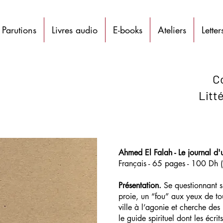
Parutions
Livres audio
E-books
Ateliers
Letter
C
Litt
Ahmed El Falah - Le journal d'
Français - 65 pages - 100 Dh 
Présentation.
Se questionnant su
proie, un “fou” aux yeux de t
ville à l’agonie et cherche d
le guide spirituel dont les écrit