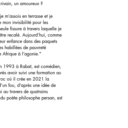
écrivain, un amoureux ?
je m’assois en terrasse et je
e mon invisibilité pour les
eule fissure à travers laquelle je
 être recalé. Aujourd’hui, comme
leur enfance dans des paquets
s habillées de pauvreté
 Afrique à l’agonie."
n 1993 à Rabat, est comédien,
rès avoir suivi une formation au
aroc où il crée en 2021 la
’un fou, d’après une idée de
i au travers de quatrains
t du poète philosophe persan, est