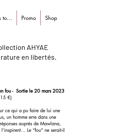
s to...
Promo
Shop
ollection AHYAE
érature en libertés.
un fou - Sortie le 20 mars 2023
(15 €)
r ce qui a pu faire de lui une
ous, un homme erre dans une
es réponses auprès de Mawlana,
s l’inspirent… Le “fou” ne serait-il