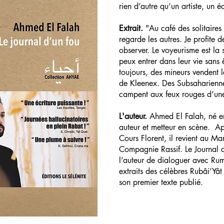
rien d’autre qu’un artiste, un 
Extrait.
"Au café des solitaires 
regarde les autres. Je profite d
observer. Le voyeurisme est la s
peux entrer dans leur vie sans
toujours, des mineurs vendent 
de Kleenex. Des Subsaharienne
campent aux feux rouges d’une
L'auteur.
Ahmed El Falah, né e
auteur et metteur en scène. Ap
Cours Florent, il revient au M
Compagnie Rassif. Le Journal d
l’auteur de dialoguer avec Rum
extraits des célèbres Rubâi’Yâ
son premier texte publié.