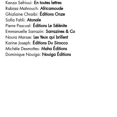
Kenza Sefrioui:
En toutes lettres
Rabiaa Mahrouch:
Africamoude
Ghizlaine Chraibi:
Éditions Onze
Sofia Fahli:
Atonale
Pierre Pascual:
Éditions Le Sélénite
Emmanuelle Sarrazin:
Sarrazines & Co
Noura Marsse:
Les Yeux qui brillent
Karine Joseph:
Éditions Du Sirocco
Michèle Desmottes:
Maha Éditions
Dominique Nouiga:
Nouiga Éditions
Yasmina Naji:
Kulte Éditions
Rita Baddou:
Bouillon de Culture
Myriem Chraibi:
Éditions Art Numérique